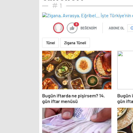
1
0
BEĞENDİM
ABONE OL
Tünel
Zigana Tüneli
Bugün iftarda ne pişirsem? 14.
Bugün i
gün iftar menüsü
gün ift