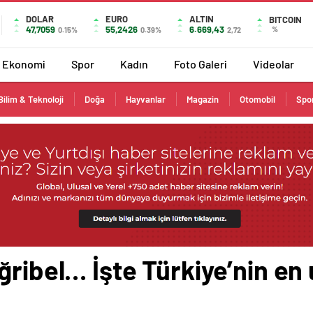
DOLAR
EURO
ALTIN
BITCOIN
47,7059
55,2426
6.669,43
%
0.15%
0.39%
2,72
Ekonomi
Spor
Kadın
Foto Galeri
Videolar
Bilim & Teknoloji
Doğa
Hayvanlar
Magazin
Otomobil
Spo
ğribel… İşte Türkiye’nin en