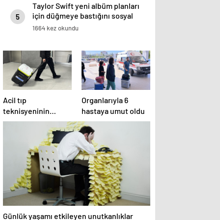
Taylor Swift yeni albüm planları
için düğmeye bastığını sosyal
5
medyadan duyurdu!
1664 kez okundu
Acil tıp
Organlarıyla 6
teknisyeninin
hastaya umut oldu
organları 4 hastaya
umut oldu
Günlük yaşamı etkileyen unutkanlıklar