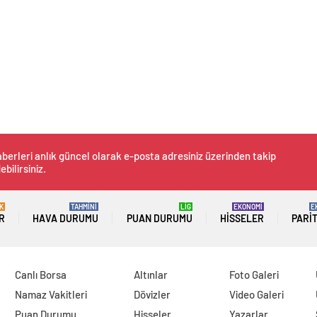
berleri anlık güncel olarak e-posta adresiniz üzerinden takip
ebilirsiniz.
K
TAHMİNİ
LİG
EKONOMİ
E
R
HAVA DURUMU
PUAN DURUMU
HISSELER
PARI
Canlı Borsa
Altınlar
Foto Galeri
Namaz Vakitleri
Dövizler
Video Galeri
Puan Durumu
Hisseler
Yazarlar