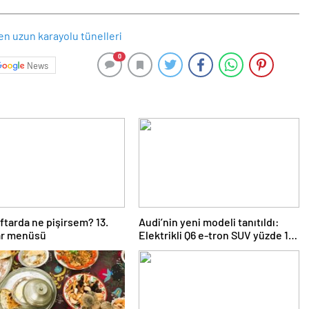
0
News
ftarda ne pişirsem? 13.
Audi’nin yeni modeli tanıtıldı:
ar menüsü
Elektrikli Q6 e-tron SUV yüzde 15
fiyat avantajı ile geliyor…