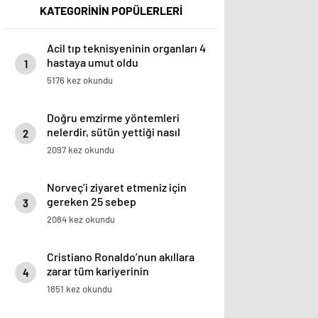
KATEGORİNİN POPÜLERLERİ
Acil tıp teknisyeninin organları 4
hastaya umut oldu
1
5176 kez okundu
Doğru emzirme yöntemleri
nelerdir, sütün yettiği nasıl
2
anlaşılır?
2097 kez okundu
Norveç’i ziyaret etmeniz için
gereken 25 sebep
3
2084 kez okundu
Cristiano Ronaldo’nun akıllara
zarar tüm kariyerinin
4
istatistiğini çıkardık !
1851 kez okundu