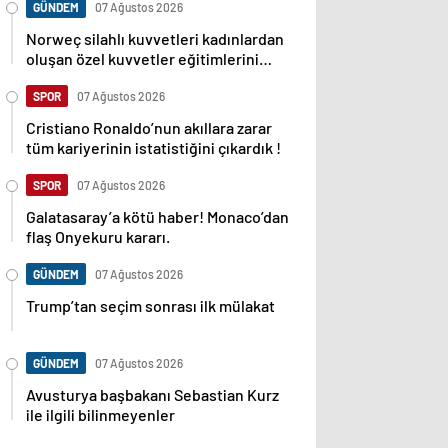
GÜNDEM
07 Ağustos 2026
Norweç silahlı kuvvetleri kadınlardan
oluşan özel kuvvetler eğitimlerini
başlattı.
SPOR
07 Ağustos 2026
Cristiano Ronaldo’nun akıllara zarar
tüm kariyerinin istatistiğini çıkardık !
SPOR
07 Ağustos 2026
Galatasaray’a kötü haber! Monaco’dan
flaş Onyekuru kararı.
GÜNDEM
07 Ağustos 2026
Trump’tan seçim sonrası ilk mülakat
GÜNDEM
07 Ağustos 2026
Avusturya başbakanı Sebastian Kurz
ile ilgili bilinmeyenler