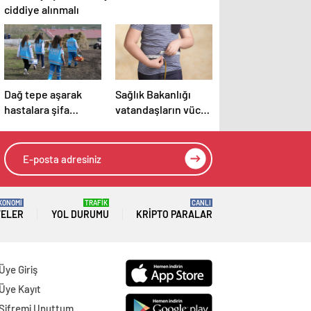
ciddiye alınmalı
Dağ tepe aşarak
Sağlık Bakanlığı
hastalara şifa
vatandaşların vücut
götürüyorlar
kitle indeksini
ölçecek
KONOMİ
TRAFİK
CANLI
TELER
YOL DURUMU
KRIPTO PARALAR
Üye Giriş
Üye Kayıt
Şifremi Unuttum