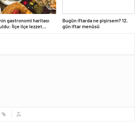
’nin gastronomi haritası
Bugün iftarda ne pişirsem? 12.
ldu: İlçe ilçe lezzet
gün iftar menüsü
i