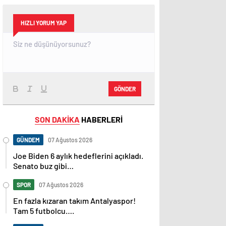
HIZLI YORUM YAP
GÖNDER
SON DAKİKA
HABERLERİ
GÜNDEM
07 Ağustos 2026
Joe Biden 6 aylık hedeflerini açıkladı.
Senato buz gibi…
SPOR
07 Ağustos 2026
En fazla kızaran takım Antalyaspor!
Tam 5 futbolcu….