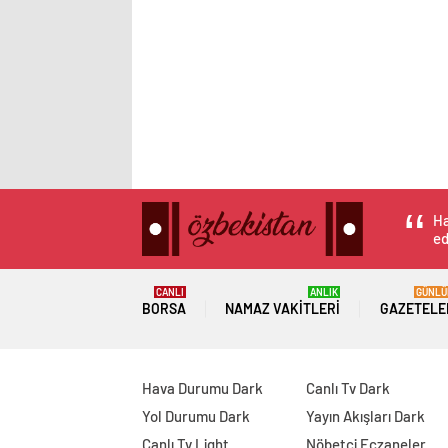
Ha
ed
CANLI
ANLIK
GÜNLÜ
BORSA
NAMAZ VAKITLERI
GAZETELE
Hava Durumu Dark
Canlı Tv Dark
Yol Durumu Dark
Yayın Akışları Dark
Canlı Tv Light
Nöbetçi Eczaneler