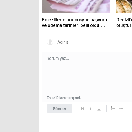
Emeklilerin promosyon başvuru
Denizli
ve ödeme tarihleri belli oldu:
oluşturu
Hangi banka emekliye ne kadar
haritas
promosyon veriyor?
En az 10 karakter gerekli
Gönder