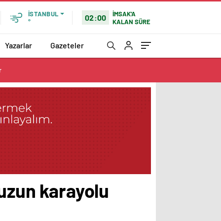
İMSAK'A
İSTANBUL
02:00
KALAN SÜRE
°
Yazarlar
Gazeteler
r
 uzun karayolu