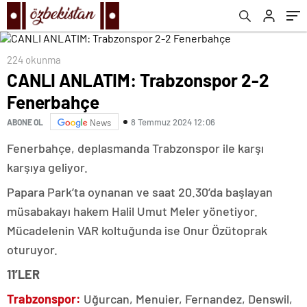
224 okunma
CANLI ANLATIM: Trabzonspor 2-2
Fenerbahçe
8 Temmuz 2024 12:06
ABONE OL
News
Fenerbahçe, deplasmanda Trabzonspor ile karşı
karşıya geliyor.
Papara Park’ta oynanan ve saat 20.30’da başlayan
müsabakayı hakem Halil Umut Meler yönetiyor.
Mücadelenin VAR koltuğunda ise Onur Özütoprak
oturuyor.
11’LER
Trabzonspor:
Uğurcan, Menuier, Fernandez, Denswil,