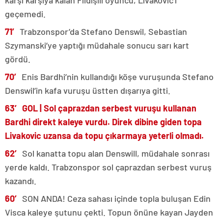
karşı karşıya kalan Fildişili oyuncu, Livakovic’i
geçemedi.
71′
Trabzonspor’da Stefano Denswil, Sebastian
Szymanski’ye yaptığı müdahale sonucu sarı kart
gördü.
70′
Enis Bardhi’nin kullandığı köşe vuruşunda Stefano
Denswil’in kafa vuruşu üstten dışarıya gitti.
63′ GOL |
Sol çaprazdan serbest vuruşu kullanan
Bardhi direkt kaleye vurdu. Direk dibine giden topa
Livakovic uzansa da topu çıkarmaya yeterli olmadı.
62′
Sol kanatta topu alan Denswill, müdahale sonrası
yerde kaldı. Trabzonspor sol çaprazdan serbest vuruş
kazandı.
60′
SON ANDA! Ceza sahası içinde topla buluşan Edin
Visca kaleye şutunu çekti. Topun önüne kayan Jayden