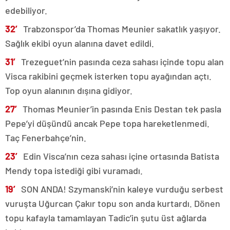
edebiliyor.
32′
Trabzonspor’da Thomas Meunier sakatlık yaşıyor.
Sağlık ekibi oyun alanına davet edildi.
31′
Trezeguet’nin pasında ceza sahası içinde topu alan
Visca rakibini geçmek isterken topu ayağından açtı.
Top oyun alanının dışına gidiyor.
27′
Thomas Meunier’in pasında Enis Destan tek pasla
Pepe’yi düşündü ancak Pepe topa hareketlenmedi.
Taç Fenerbahçe’nin.
23′
Edin Visca’nın ceza sahası içine ortasında Batista
Mendy topa istediği gibi vuramadı.
19′
SON ANDA! Szymanski’nin kaleye vurduğu serbest
vuruşta Uğurcan Çakır topu son anda kurtardı. Dönen
topu kafayla tamamlayan Tadic’in şutu üst ağlarda