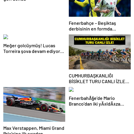
Fenerbahçe – Beşiktaş
derbisinin en formda
ayakları: Anderson Talisca ve
Rafa Silva
Meğer golcüymüş! Lucas
Torreira şova devam ediyor…
CUMHURBAŞKANLIĞI
BİSİKLET TURU CANLI İZLE:
Cumhurbaşkanlığı Bisiklet
Yarışı Hangi Kanalda? İşte
FenerbahÃ§e’de Mario
İzmir Bisiklet Yarışı Bilgileri…
Branco’dan iki yÄ±ldÄ±za
veda mesajÄ±: “Gelecek
sezon yoksunuz”
Max Verstappen, Miami Grand
Prix’sine ilk sıradan