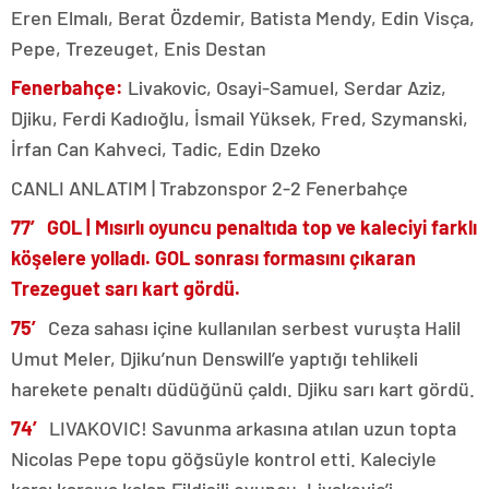
Eren Elmalı, Berat Özdemir, Batista Mendy, Edin Visça,
Pepe, Trezeuget, Enis Destan
Fenerbahçe:
Livakovic, Osayi-Samuel, Serdar Aziz,
Djiku, Ferdi Kadıoğlu, İsmail Yüksek, Fred, Szymanski,
İrfan Can Kahveci, Tadic, Edin Dzeko
CANLI ANLATIM | Trabzonspor 2-2 Fenerbahçe
77′ GOL |
Mısırlı oyuncu penaltıda top ve kaleciyi farklı
köşelere yolladı. GOL sonrası formasını çıkaran
Trezeguet sarı kart gördü.
75′
Ceza sahası içine kullanılan serbest vuruşta Halil
Umut Meler, Djiku’nun Denswill’e yaptığı tehlikeli
harekete penaltı düdüğünü çaldı. Djiku sarı kart gördü.
74′
LIVAKOVIC! Savunma arkasına atılan uzun topta
Nicolas Pepe topu göğsüyle kontrol etti. Kaleciyle