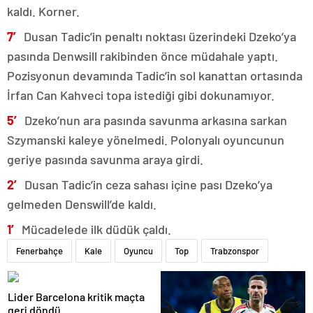
kaldı. Korner.
7′
Dusan Tadic’in penaltı noktası üzerindeki Dzeko’ya
pasında Denwsill rakibinden önce müdahale yaptı.
Pozisyonun devamında Tadic’in sol kanattan ortasında
İrfan Can Kahveci topa istediği gibi dokunamıyor.
5′
Dzeko’nun ara pasında savunma arkasına sarkan
Szymanski kaleye yönelmedi. Polonyalı oyuncunun
geriye pasında savunma araya girdi.
2′
Dusan Tadic’in ceza sahası içine pası Dzeko’ya
gelmeden Denswill’de kaldı.
1′
Mücadelede ilk düdük çaldı.
Fenerbahçe
Kale
Oyuncu
Top
Trabzonspor
Lider Barcelona kritik maçta
geri döndü