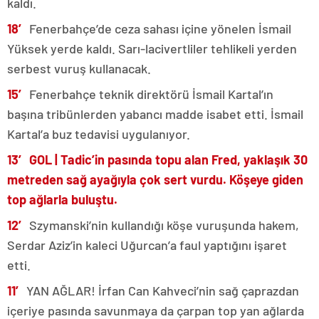
kaldı.
18′
Fenerbahçe’de ceza sahası içine yönelen İsmail
Yüksek yerde kaldı. Sarı-lacivertliler tehlikeli yerden
serbest vuruş kullanacak.
15′
Fenerbahçe teknik direktörü İsmail Kartal’ın
başına tribünlerden yabancı madde isabet etti. İsmail
Kartal’a buz tedavisi uygulanıyor.
13′ GOL | Tadic’in pasında topu alan Fred, yaklaşık 30
metreden sağ ayağıyla çok sert vurdu. Köşeye giden
top ağlarla buluştu.
12′
Szymanski’nin kullandığı köşe vuruşunda hakem,
Serdar Aziz’in kaleci Uğurcan’a faul yaptığını işaret
etti.
11′
YAN AĞLAR! İrfan Can Kahveci’nin sağ çaprazdan
içeriye pasında savunmaya da çarpan top yan ağlarda