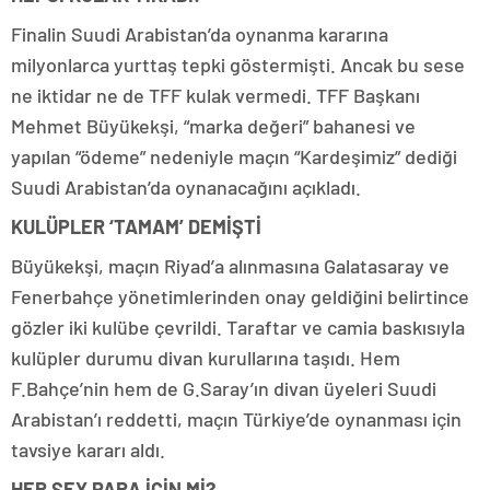
Finalin Suudi Arabistan’da oynanma kararına
milyonlarca yurttaş tepki göstermişti. Ancak bu sese
ne iktidar ne de TFF kulak vermedi. TFF Başkanı
Mehmet Büyükekşi, “marka değeri” bahanesi ve
yapılan “ödeme” nedeniyle maçın “Kardeşimiz” dediği
Suudi Arabistan’da oynanacağını açıkladı.
KULÜPLER ‘TAMAM’ DEMİŞTİ
Büyükekşi, maçın Riyad’a alınmasına Galatasaray ve
Fenerbahçe yönetimlerinden onay geldiğini belirtince
gözler iki kulübe çevrildi. Taraftar ve camia baskısıyla
kulüpler durumu divan kurullarına taşıdı. Hem
F.Bahçe’nin hem de G.Saray’ın divan üyeleri Suudi
Arabistan’ı reddetti, maçın Türkiye’de oynanması için
tavsiye kararı aldı.
HER ŞEY PARA İÇİN Mİ?