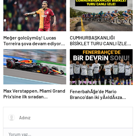
Rafa Silva
Meğer golcüymüş! Lucas
CUMHURBAŞKANLIĞI
Torreira şova devam ediyor…
BİSİKLET TURU CANLI İZLE:
Cumhurbaşkanlığı Bisiklet
Yarışı Hangi Kanalda? İşte
İzmir Bisiklet Yarışı Bilgileri…
Max Verstappen, Miami Grand
FenerbahÃ§e’de Mario
Prix’sine ilk sıradan
Branco’dan iki yÄ±ldÄ±za
başlayacak
veda mesajÄ±: “Gelecek
sezon yoksunuz”