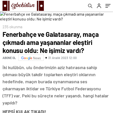
işimiz vardı?
235 okunma
Fenerbahçe ve Galatasaray, maça
çıkmadı ama yaşananlar eleştiri
konusu oldu: Ne işimiz vardı?
31 Aralık 2023 12:00
ABONE OL
News
İki kulübün, ulu önderimizin aziz hatırasına sahip
çıkması büyük takdir toplarken eleştiri oklarının
hedefinde, maçın burada oynanmasına ses
çıkarmayan iktidar ve Türkiye Futbol Federasyonu
(TFF) var. Peki bu süreçte neler yaşandı, hangi hatalar
yapıldı?
HEPSİ KULAK TIKADI!