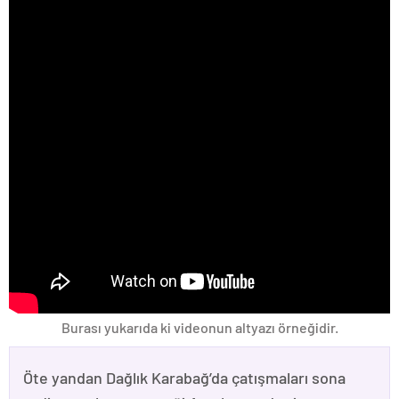
Burası yukarıda ki videonun altyazı örneğidir.
Öte yandan Dağlık Karabağ’da çatışmaları sona