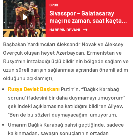
SPOR
Sivasspor – Galatasaray
maçı ne zaman, saat kaçta,
hangi kanalda?
HABERİN DEVAMI
Başbakan Yardımcıları Aleksandr Novak ve Aleksey
Overçuk oluşan heyet Azerbaycan, Ermenistan ve
Rusya’nın imzaladığı üçlü bildirinin bölgede sağlam ve
uzun süreli barışın sağlanması açısından önemli adım
olduğunu açıklamıştı.
Rusya Devlet Başkanı
Putin’in, “‘Dağlık Karabağ
sorunu’ ifadesini bir daha duymamayı umuyorum”
şeklindeki açıklamasına katıldığını bildiren Aliyev,
“Ben de bu sözleri duymayacağımı umuyorum.
Umarım Dağlık Karabağ bahsi geçtiğinde, sadece
kalkınmadan, savaşın sonuçlarının ortadan