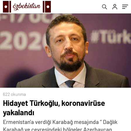
622 okunma
Hidayet Türkoğlu, koronavirüse
yakalandı
Ermenistan'a verdiği Karabağ mesajında “ Dağlık
Karabağ ve çevresindeki bölgeler Azerbaycan