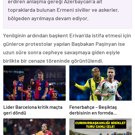
erdiren anlaşma gereği Azerbaycan’a ait
topraklarda bulunan Ermeni siviller ve askerler,
bölgeden ayrılmaya devam ediyor.
Yenilginin ardından başkent Erivan’da istifa etmesi için
günlerce protestolar yapılan Başbakan Paşinyan ise
uzun süre sonra cepheye savaşmaya giden eşiyle
birlikte bir cenaze töreninde görüntülendi.
Lider Barcelona kritik maçta
Fenerbahçe – Beşiktaş
geri döndü
derbisinin en formda
ayakları: Anderson Talisca ve
Rafa Silva