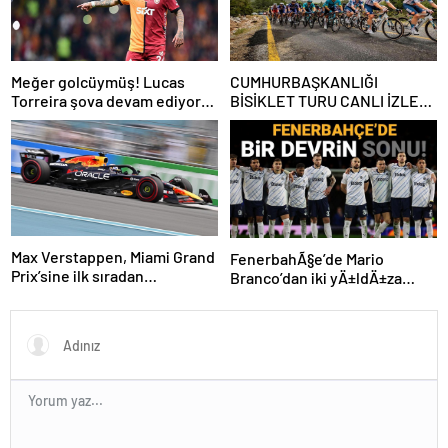
Meğer golcüymüş! Lucas
CUMHURBAŞKANLIĞI
Torreira şova devam ediyor…
BİSİKLET TURU CANLI İZLE:
Cumhurbaşkanlığı Bisiklet
Yarışı Hangi Kanalda? İşte
İzmir Bisiklet Yarışı Bilgileri…
Max Verstappen, Miami Grand
FenerbahÃ§e’de Mario
Prix’sine ilk sıradan
Branco’dan iki yÄ±ldÄ±za
başlayacak
veda mesajÄ±: “Gelecek
sezon yoksunuz”