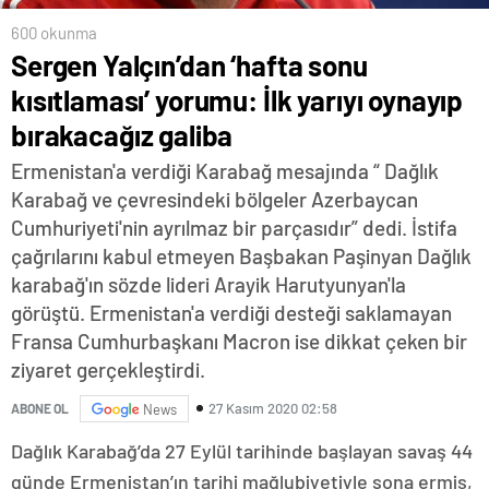
600 okunma
Sergen Yalçın’dan ‘hafta sonu
kısıtlaması’ yorumu: İlk yarıyı oynayıp
bırakacağız galiba
Ermenistan'a verdiği Karabağ mesajında “ Dağlık
Karabağ ve çevresindeki bölgeler Azerbaycan
Cumhuriyeti'nin ayrılmaz bir parçasıdır” dedi. İstifa
çağrılarını kabul etmeyen Başbakan Paşinyan Dağlık
karabağ'ın sözde lideri Arayik Harutyunyan'la
görüştü. Ermenistan'a verdiği desteği saklamayan
Fransa Cumhurbaşkanı Macron ise dikkat çeken bir
ziyaret gerçekleştirdi.
27 Kasım 2020 02:58
ABONE OL
News
Dağlık Karabağ’da 27 Eylül tarihinde başlayan savaş 44
günde Ermenistan’ın tarihi mağlubiyetiyle sona ermiş,