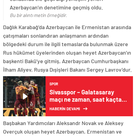
Azerbaycan’ın denetimine geçmiş oldu.
Bu bir alıntı metin örneğidir.
Dağlık Karabağ’da Azerbaycan ile Ermenistan arasında
çatışmaları sonlandıran anlaşmanın ardından
bölgedeki durum ile ilgili temaslarda bulunmak üzere
Rus hükümet üyelerinden oluşan heyet Azerbaycan’ın
başkenti Bakü’ye gitmiş, Azerbaycan Cumhurbaşkanı
İlham Aliyev, Rusya Dışişleri Bakanı Sergey Lavrov’dur.
SPOR
Sivasspor – Galatasaray
maçı ne zaman, saat kaçta,
hangi kanalda?
HABERİN DEVAMI
Başbakan Yardımcıları Aleksandr Novak ve Aleksey
Overçuk oluşan heyet Azerbaycan, Ermenistan ve