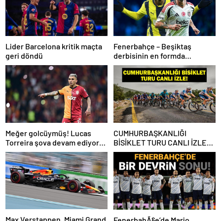
Lider Barcelona kritik maçta
Fenerbahçe – Beşiktaş
geri döndü
derbisinin en formda
ayakları: Anderson Talisca ve
Rafa Silva
Meğer golcüymüş! Lucas
CUMHURBAŞKANLIĞI
Torreira şova devam ediyor…
BİSİKLET TURU CANLI İZLE:
Cumhurbaşkanlığı Bisiklet
Yarışı Hangi Kanalda? İşte
İzmir Bisiklet Yarışı Bilgileri…
Max Verstappen, Miami Grand
FenerbahÃ§e’de Mario