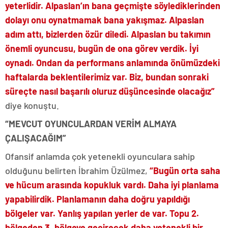
yeterlidir. Alpaslan’ın bana geçmişte söylediklerinden
dolayı onu oynatmamak bana yakışmaz. Alpaslan
adım attı, bizlerden özür diledi. Alpaslan bu takımın
önemli oyuncusu, bugün de ona görev verdik. İyi
oynadı. Ondan da performans anlamında önümüzdeki
haftalarda beklentilerimiz var. Biz, bundan sonraki
süreçte nasıl başarılı oluruz düşüncesinde olacağız”
diye konuştu.
“MEVCUT OYUNCULARDAN VERİM ALMAYA
ÇALIŞACAĞIM”
Ofansif anlamda çok yetenekli oyunculara sahip
olduğunu belirten İbrahim Üzülmez,
“Bugün orta saha
ve hücum arasında kopukluk vardı. Daha iyi planlama
yapabilirdik. Planlamanın daha doğru yapıldığı
bölgeler var. Yanlış yapılan yerler de var. Topu 2.
bölgeden 3. bölgeye geçirecek daha yetenekli bir