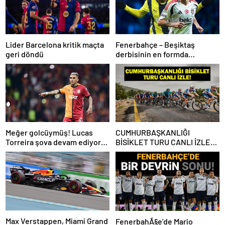
Lider Barcelona kritik maçta
Fenerbahçe – Beşiktaş
geri döndü
derbisinin en formda
ayakları: Anderson Talisca ve
Rafa Silva
Meğer golcüymüş! Lucas
CUMHURBAŞKANLIĞI
Torreira şova devam ediyor…
BİSİKLET TURU CANLI İZLE:
Cumhurbaşkanlığı Bisiklet
Yarışı Hangi Kanalda? İşte
İzmir Bisiklet Yarışı Bilgileri…
Max Verstappen, Miami Grand
FenerbahÃ§e’de Mario