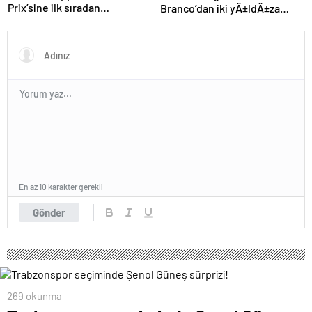
Prix’sine ilk sıradan
Branco’dan iki yÄ±ldÄ±za
başlayacak
veda mesajÄ±: “Gelecek
sezon yoksunuz”
En az 10 karakter gerekli
Gönder
269 okunma