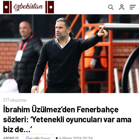
217 okunma
İbrahim Üzülmez’den Fenerbahçe
sözleri: ‘Yetenekli oyuncuları var ama
biz de…’
4 Mayıs 2024 00:54
ABONE OL
News