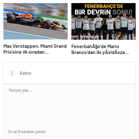
Cumhurbaşkanlığı Bisiklet
Yarışı Hangi Kanalda? İşte
İzmir Bisiklet Yarışı Bilgileri…
Max Verstappen, Miami Grand
FenerbahÃ§e’de Mario
Prix’sine ilk sıradan
Branco’dan iki yÄ±ldÄ±za
başlayacak
veda mesajÄ±: “Gelecek
sezon yoksunuz”
En az 10 karakter gerekli