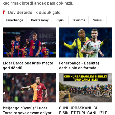
kaçırmak istedi ancak pası çok hızlı.
1′
Dev derbide ilk düdük çaldı.
Fenerbahçe
Galatasaray
Oyun
Savunma
Vuruşu
Lider Barcelona kritik maçta
Fenerbahçe – Beşiktaş
geri döndü
derbisinin en formda
ayakları: Anderson Talisca ve
Rafa Silva
Meğer golcüymüş! Lucas
CUMHURBAŞKANLIĞI
Torreira şova devam ediyor…
BİSİKLET TURU CANLI İZLE: