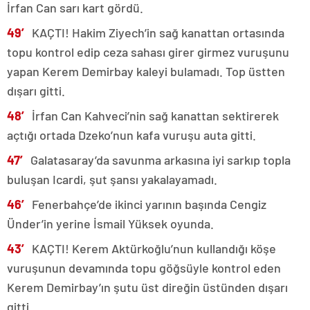
İrfan Can sarı kart gördü.
49′
KAÇTI! Hakim Ziyech’in sağ kanattan ortasında
topu kontrol edip ceza sahası girer girmez vuruşunu
yapan Kerem Demirbay kaleyi bulamadı. Top üstten
dışarı gitti.
48′
İrfan Can Kahveci’nin sağ kanattan sektirerek
açtığı ortada Dzeko’nun kafa vuruşu auta gitti.
47′
Galatasaray’da savunma arkasına iyi sarkıp topla
buluşan Icardi, şut şansı yakalayamadı.
46′
Fenerbahçe’de ikinci yarının başında Cengiz
Ünder’in yerine İsmail Yüksek oyunda.
43′
KAÇTI! Kerem Aktürkoğlu’nun kullandığı köşe
vuruşunun devamında topu göğsüyle kontrol eden
Kerem Demirbay’ın şutu üst direğin üstünden dışarı
gitti.