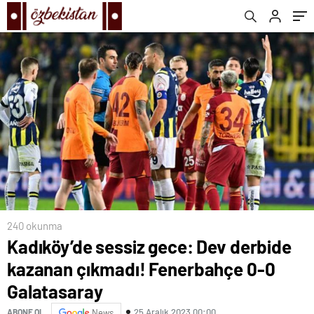
Galatasaray
240 okunma
Kadıköy’de sessiz gece: Dev derbide
kazanan çıkmadı! Fenerbahçe 0-0
Galatasaray
25 Aralık 2023 00:00
ABONE OL
News