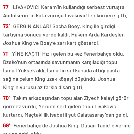
77′
LIVAKOVIC! Kerem’in kullandığı serbest vuruşta
Abdülkerim’in kafa vuruşu Livakovic’ten kornere gitti.
72′
GERGİN ANLAR! Sacha Boey, King ile girdiği
tartışma sonucu yerde kaldı. Hakem Arda Kardeşler,
Joshua King ve Boey’e sarı kart gösterdi.
71′
YİNE KAÇTI! Hızlı gelen bu kez Fenerbahçe oldu.
Dzeko’nun ortasında savunmanın karşıladığı topu
İsmail Yüksek aldı. İsmail’in sol kanada attığı pasta
sağına çeken King uzak köşeyi düşündü. Joshua
King’in vuruşu az farkla dışarı gitti.
70′
Takım arkadaşından topu alan Ziyech kaleyi görür
görmez vurdu. Yerden sert giden topu Livakovic
kurtardı. Maçtaki ilk isabetli şut Galatasaray’dan geldi.
69′
Fenerbahçe’de Joshua King, Dusan Tadic’in yerine
oyuna dahil oldu.