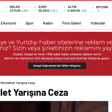
DOLAR
EURO
ALTIN
BITCOIN
47,7436
55,2510
6.660,55
%
0.18%
0.32%
2,59
Ekonomi
Spor
Kadın
Foto Galeri
Videolar
 Motosiklet Yarışına Ceza
let Yarışına Ceza