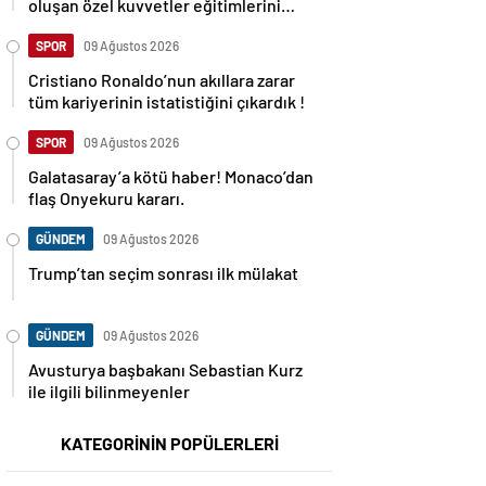
oluşan özel kuvvetler eğitimlerini
başlattı.
SPOR
09 Ağustos 2026
Cristiano Ronaldo’nun akıllara zarar
tüm kariyerinin istatistiğini çıkardık !
SPOR
09 Ağustos 2026
Galatasaray’a kötü haber! Monaco’dan
flaş Onyekuru kararı.
GÜNDEM
09 Ağustos 2026
Trump’tan seçim sonrası ilk mülakat
GÜNDEM
09 Ağustos 2026
Avusturya başbakanı Sebastian Kurz
ile ilgili bilinmeyenler
KATEGORİNİN POPÜLERLERİ