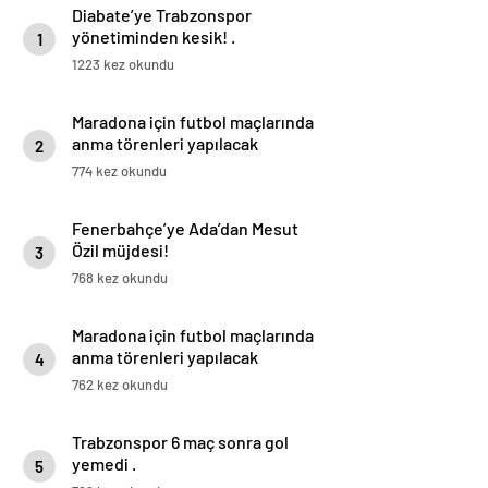
Diabate’ye Trabzonspor
yönetiminden kesik! .
1
1223 kez okundu
Maradona için futbol maçlarında
anma törenleri yapılacak
2
774 kez okundu
Fenerbahçe’ye Ada’dan Mesut
Özil müjdesi!
3
768 kez okundu
Maradona için futbol maçlarında
anma törenleri yapılacak
4
762 kez okundu
Trabzonspor 6 maç sonra gol
yemedi .
5