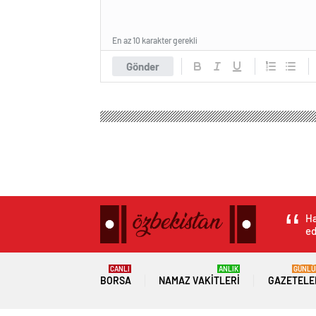
En az 10 karakter gerekli
Gönder
Ha
ed
CANLI
ANLIK
GÜNLÜ
BORSA
NAMAZ VAKITLERI
GAZETELE