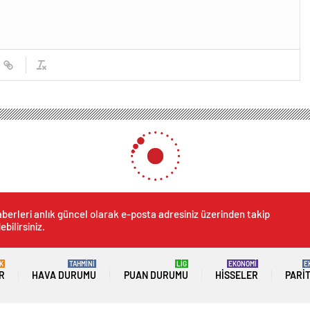
berleri anlık güncel olarak e-posta adresiniz üzerinden takip
ebilirsiniz.
K
TAHMİNİ
LİG
EKONOMİ
E
R
HAVA DURUMU
PUAN DURUMU
HISSELER
PARI