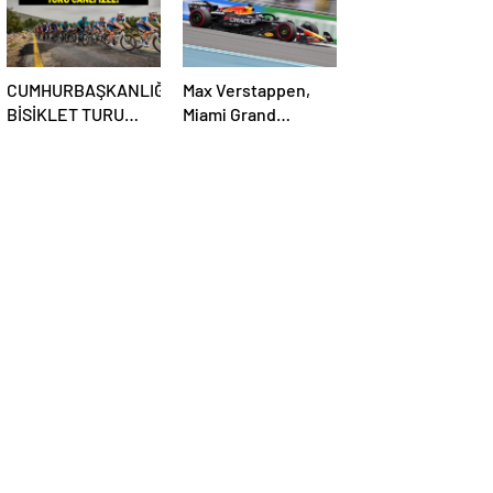
CUMHURBAŞKANLIĞI
Max Verstappen,
BİSİKLET TURU
Miami Grand
CANLI İZLE:
Prix’sine ilk sıradan
Cumhurbaşkanlığı
başlayacak
Bisiklet Yarışı Hangi
Kanalda? İşte İzmir
Bisiklet Yarışı
Bilgileri…