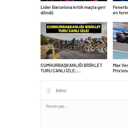
Lider Barcelona kritik maçta geri
Fenerba
döndü
en form
Talisca
CUMHURBAŞKANLIĞI BİSİKLET
Max Ve
TURU CANLI İZLE:
Prix’si
Cumhurbaşkanlığı Bisiklet Yarışı
Hangi Kanalda? İşte İzmir Bisiklet
Yarışı Bilgileri…