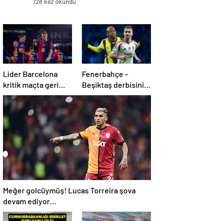
728 kez okundu
Lider Barcelona
Fenerbahçe –
kritik maçta geri
Beşiktaş derbisinin
döndü
en formda ayakları:
Anderson Talisca
ve Rafa Silva
Meğer golcüymüş! Lucas Torreira şova
devam ediyor…