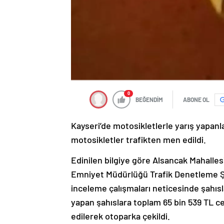
0
BEĞENDİM
ABONE OL
Kayseri’de motosikletlerle yarış yapanl
motosikletler trafikten men edildi.
Edinilen bilgiye göre Alsancak Mahallesi’
Emniyet Müdürlüğü Trafik Denetleme Ş
inceleme çalışmaları neticesinde şahıslar
yapan şahıslara toplam 65 bin 539 TL ce
edilerek otoparka çekildi.