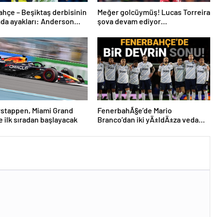
hçe – Beşiktaş derbisinin
Meğer golcüymüş! Lucas Torreira
da ayakları: Anderson
şova devam ediyor…
 ve Rafa Silva
rstappen, Miami Grand
FenerbahÃ§e’de Mario
ne ilk sıradan başlayacak
Branco’dan iki yÄ±ldÄ±za veda
mesajÄ±: “Gelecek sezon
yoksunuz”