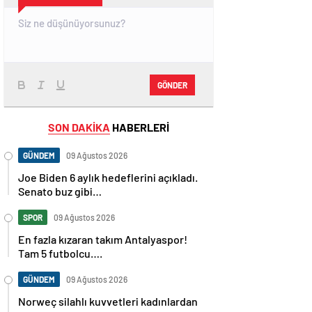
GÖNDER
SON DAKİKA
HABERLERİ
GÜNDEM
09 Ağustos 2026
Joe Biden 6 aylık hedeflerini açıkladı.
Senato buz gibi…
SPOR
09 Ağustos 2026
En fazla kızaran takım Antalyaspor!
Tam 5 futbolcu….
GÜNDEM
09 Ağustos 2026
Norweç silahlı kuvvetleri kadınlardan