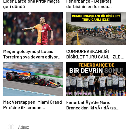
Lider Barcelona kritik maçta
Fenerbahçe – Beşiktaş
geri döndü
derbisinin en formda
ayakları: Anderson Talisca ve
Rafa Silva
Meğer golcüymüş! Lucas
CUMHURBAŞKANLIĞI
Torreira şova devam ediyor…
BİSİKLET TURU CANLI İZLE:
Cumhurbaşkanlığı Bisiklet
Yarışı Hangi Kanalda? İşte
İzmir Bisiklet Yarışı Bilgileri…
Max Verstappen, Miami Grand
FenerbahÃ§e’de Mario
Prix’sine ilk sıradan
Branco’dan iki yÄ±ldÄ±za
başlayacak
veda mesajÄ±: “Gelecek
sezon yoksunuz”