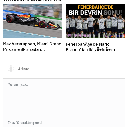
Max Verstappen, Miami Grand
FenerbahÃ§e’de Mario
Prix’sine ilk sıradan
Branco’dan iki yÄ±ldÄ±za
başlayacak
veda mesajÄ±: “Gelecek
sezon yoksunuz”
En az 10 karakter gerekli