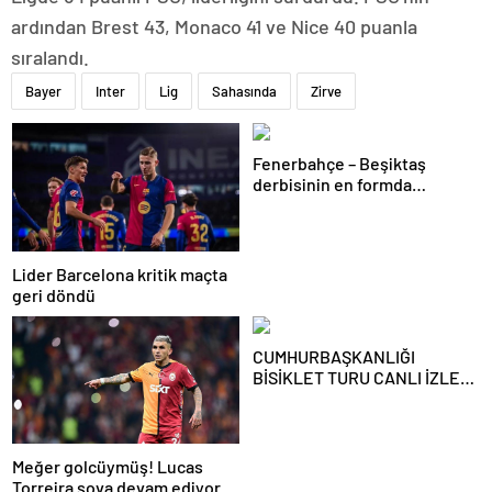
ardından Brest 43, Monaco 41 ve Nice 40 puanla
sıralandı.
Bayer
Inter
Lig
Sahasında
Zirve
Fenerbahçe – Beşiktaş
derbisinin en formda
ayakları: Anderson Talisca ve
Rafa Silva
Lider Barcelona kritik maçta
geri döndü
CUMHURBAŞKANLIĞI
BİSİKLET TURU CANLI İZLE:
Cumhurbaşkanlığı Bisiklet
Yarışı Hangi Kanalda? İşte
İzmir Bisiklet Yarışı Bilgileri…
Meğer golcüymüş! Lucas
Torreira şova devam ediyor…