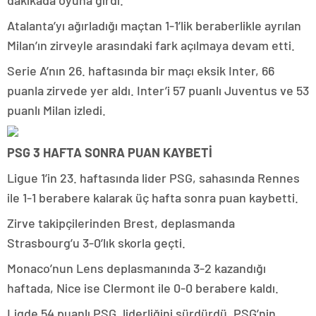
dakikada oyuna girdi.
Atalanta’yı ağırladığı maçtan 1-1’lik beraberlikle ayrılan
Milan’ın zirveyle arasındaki fark açılmaya devam etti.
Serie A’nın 26. haftasında bir maçı eksik Inter, 66
puanla zirvede yer aldı. Inter’i 57 puanlı Juventus ve 53
puanlı Milan izledi.
PSG 3 HAFTA SONRA PUAN KAYBETİ
Ligue 1’in 23. haftasında lider PSG, sahasında Rennes
ile 1-1 berabere kalarak üç hafta sonra puan kaybetti.
Zirve takipçilerinden Brest, deplasmanda
Strasbourg’u 3-0’lık skorla geçti.
Monaco’nun Lens deplasmanında 3-2 kazandığı
haftada, Nice ise Clermont ile 0-0 berabere kaldı.
Ligde 54 puanlı PSG, liderliğini sürdürdü. PSG’nin