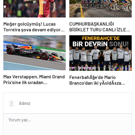
Meğer golcüymüş! Lucas
CUMHURBAŞKANLIĞI
Torreira şova devam ediyor…
BİSİKLET TURU CANLI İZLE:
Cumhurbaşkanlığı Bisiklet
Yarışı Hangi Kanalda? İşte
İzmir Bisiklet Yarışı Bilgileri…
Max Verstappen, Miami Grand
FenerbahÃ§e’de Mario
Prix’sine ilk sıradan
Branco’dan iki yÄ±ldÄ±za
başlayacak
veda mesajÄ±: “Gelecek
sezon yoksunuz”