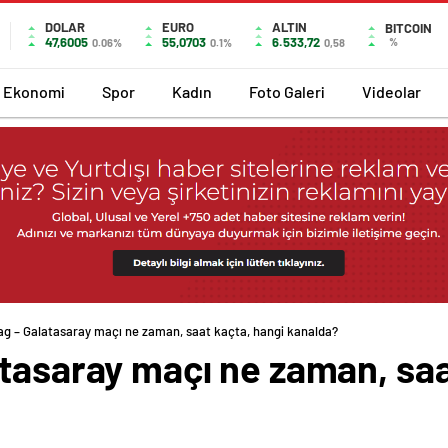
DOLAR
EURO
ALTIN
BITCOIN
47,6005
55,0703
6.533,72
%
0.06%
0.1%
0,58
Ekonomi
Spor
Kadın
Foto Galeri
Videolar
ag – Galatasaray maçı ne zaman, saat kaçta, hangi kanalda?
tasaray maçı ne zaman, saa