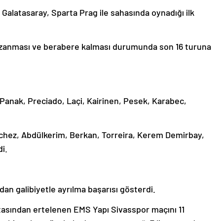
 Galatasaray, Sparta Prag ile sahasında oynadığı ilk
a kazanması ve berabere kalması durumunda son 16 turuna
 Panak, Preciado, Laçi, Kairinen, Pesek, Karabec,
nchez, Abdülkerim, Berkan, Torreira, Kerem Demirbay,
i.
an galibiyetle ayrılma başarısı gösterdi.
aftasından ertelenen EMS Yapı Sivasspor maçını 11