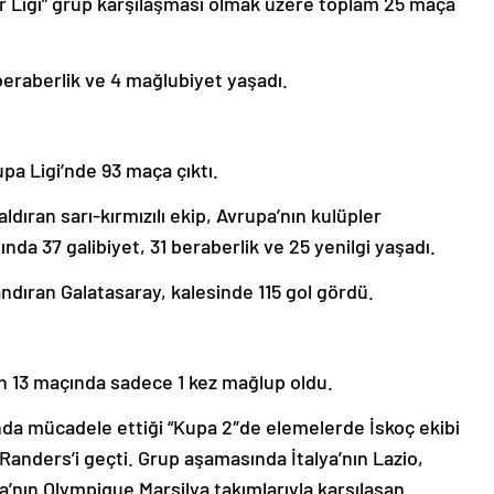
er Ligi” grup karşılaşması olmak üzere toplam 25 maça
 beraberlik ve 4 mağlubiyet yaşadı.
a Ligi’nde 93 maça çıktı.
ıran sarı-kırmızılı ekip, Avrupa’nın kulüpler
da 37 galibiyet, 31 beraberlik ve 25 yenilgi yaşadı.
andıran Galatasaray, kalesinde 115 gol gördü.
n 13 maçında sadece 1 kez mağlup oldu.
nda mücadele ettiği “Kupa 2″de elemelerde İskoç ekibi
Randers’i geçti. Grup aşamasında İtalya’nın Lazio,
nın Olympique Marsilya takımlarıyla karşılaşan