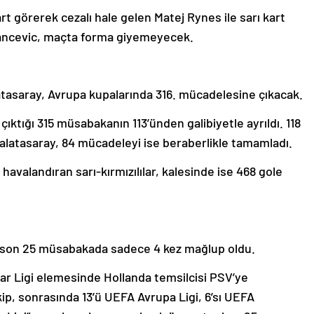
rt görerek cezalı hale gelen Matej Rynes ile sarı kart
irmancevic, maçta forma giyemeyecek.
tasaray, Avrupa kupalarında 316. mücadelesine çıkacak.
çıktığı 315 müsabakanın 113’ünden galibiyetle ayrıldı. 118
alatasaray, 84 mücadeleyi ise beraberlikle tamamladı.
havalandıran sarı-kırmızılılar, kalesinde ise 468 gole
ğı son 25 müsabakada sadece 4 kez mağlup oldu.
 Ligi elemesinde Hollanda temsilcisi PSV’ye
kip, sonrasında 13’ü UEFA Avrupa Ligi, 6’sı UEFA