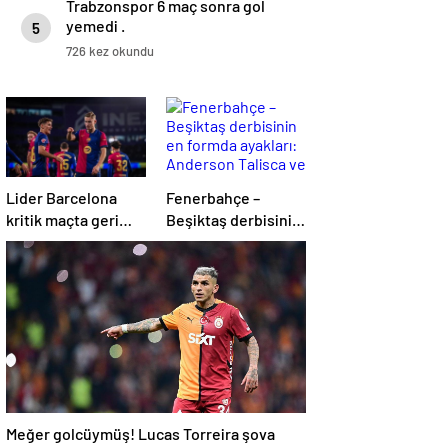
Trabzonspor 6 maç sonra gol
yemedi .
5
726 kez okundu
Lider Barcelona
Fenerbahçe –
kritik maçta geri
Beşiktaş derbisinin
döndü
en formda ayakları:
Anderson Talisca
ve Rafa Silva
Meğer golcüymüş! Lucas Torreira şova