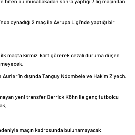
ere biten bu müsabakadan sonra yaptığı 7 lig maçından
nda oynadığı 2 maç ile Avrupa Ligi’nde yaptığı bir
 ilk maçta kırmızı kart görerek cezalı duruma düşen
emeyecek.
ge Aurier’in dışında Tanguy Ndombele ve Hakim Ziyech,
almayan yeni transfer Derrick Köhn ile genç futbolcu
ak.
 nedeniyle maçın kadrosunda bulunamayacak.