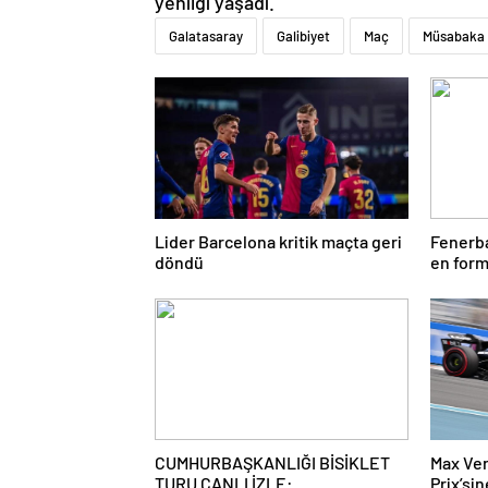
yenilgi yaşadı.
Galatasaray
Galibiyet
Maç
Müsabaka
Lider Barcelona kritik maçta geri
Fenerba
döndü
en form
Talisca
CUMHURBAŞKANLIĞI BİSİKLET
Max Ve
TURU CANLI İZLE:
Prix’si