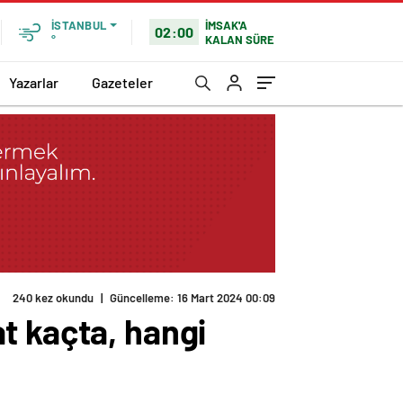
İMSAK'A
İSTANBUL
02:00
KALAN SÜRE
°
Yazarlar
Gazeteler
240 kez okundu
|
Güncelleme: 16 Mart 2024 00:09
t kaçta, hangi