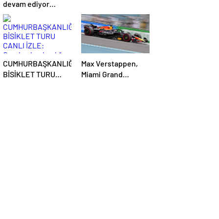
devam ediyor…
CUMHURBAŞKANLIĞI
Max Verstappen,
BİSİKLET TURU
Miami Grand
CANLI İZLE:
Prix’sine ilk sıradan
Cumhurbaşkanlığı
başlayacak
Bisiklet Yarışı Hangi
Kanalda? İşte İzmir
Bisiklet Yarışı
Bilgileri…