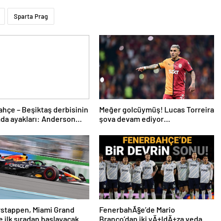
Sparta Prag
hçe – Beşiktaş derbisinin
Meğer golcüymüş! Lucas Torreira
da ayakları: Anderson
şova devam ediyor…
 ve Rafa Silva
rstappen, Miami Grand
FenerbahÃ§e’de Mario
ne ilk sıradan başlayacak
Branco’dan iki yÄ±ldÄ±za veda