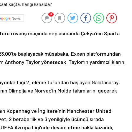
0
News
f turu rövanş maçında deplasmanda Çekya’nın Sparta
 23.00’te başlayacak müsabaka, Exxen platformundan
m Anthony Taylor yönetecek. Taylor’ın yardımcılıklarını
onlar Ligi 2. eleme turundan başlayan Galatasaray,
a’nın Olimpija ve Norveç’in Molde takımlarını geçerek
ın Kopenhag ve İngiltere’nin Manchester United
iyet, 2 beraberlik ve 3 yenilgiyle üçüncü sırada
a UEFA Avrupa Ligi’nde devam etme hakkı kazandı.