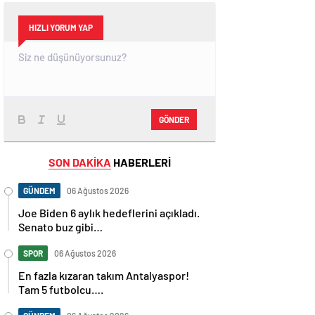
HIZLI YORUM YAP
GÖNDER
SON DAKİKA
HABERLERİ
GÜNDEM
06 Ağustos 2026
Joe Biden 6 aylık hedeflerini açıkladı.
Senato buz gibi…
SPOR
06 Ağustos 2026
En fazla kızaran takım Antalyaspor!
Tam 5 futbolcu….