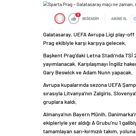
0
BEĞENDİM
ABONE OL
Galatasaray, UEFA Avrupa Ligi play-of
Prag ekibiyle karşı karşıya gelecek.
Başkent Prag’daki Letna Stadı’nda TSİ
yayımlanacak. Karşılaşmayı İngiliz hake
Gary Beswick ve Adam Nunn yapacak.
Avrupa kupalarında sezona UEFA Şampiy
sırasıyla Litvanya’nın Zalgiris, Sloveny
gruplara kaldı.
Almanya’nın Bayern Münih, Danimarka’n
ekipleriyle yer aldığı A Grubu’nu 1 galib
tamamlayan sarı-kırmızılı takım, yolun