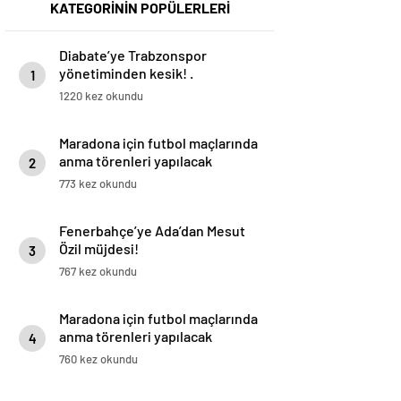
KATEGORİNİN POPÜLERLERİ
Diabate’ye Trabzonspor
yönetiminden kesik! .
1
1220 kez okundu
Maradona için futbol maçlarında
anma törenleri yapılacak
2
773 kez okundu
Fenerbahçe’ye Ada’dan Mesut
Özil müjdesi!
3
767 kez okundu
Maradona için futbol maçlarında
anma törenleri yapılacak
4
760 kez okundu