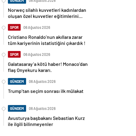
GÜNDEM
06 Ağustos 2026
Norweç silahlı kuvvetleri kadınlardan
oluşan özel kuvvetler eğitimlerini
başlattı.
SPOR
06 Ağustos 2026
Cristiano Ronaldo’nun akıllara zarar
tüm kariyerinin istatistiğini çıkardık !
SPOR
06 Ağustos 2026
Galatasaray’a kötü haber! Monaco’dan
flaş Onyekuru kararı.
GÜNDEM
06 Ağustos 2026
Trump’tan seçim sonrası ilk mülakat
GÜNDEM
06 Ağustos 2026
Avusturya başbakanı Sebastian Kurz
ile ilgili bilinmeyenler