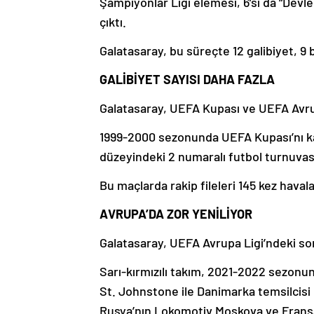
Şampiyonlar Ligi elemesi, 6’sı da “Devl
çıktı.
Galatasaray, bu süreçte 12 galibiyet, 9
GALİBİYET SAYISI DAHA FAZLA
Galatasaray, UEFA Kupası ve UEFA Avrup
1999-2000 sezonunda UEFA Kupası’nı kald
düzeyindeki 2 numaralı futbol turnuvasın
Bu maçlarda rakip fileleri 145 kez haval
AVRUPA’DA ZOR YENİLİYOR
Galatasaray, UEFA Avrupa Ligi’ndeki so
Sarı-kırmızılı takım, 2021-2022 sezonu
St. Johnstone ile Danimarka temsilcisi 
Rusya’nın Lokomotiv Moskova ve Fransa’