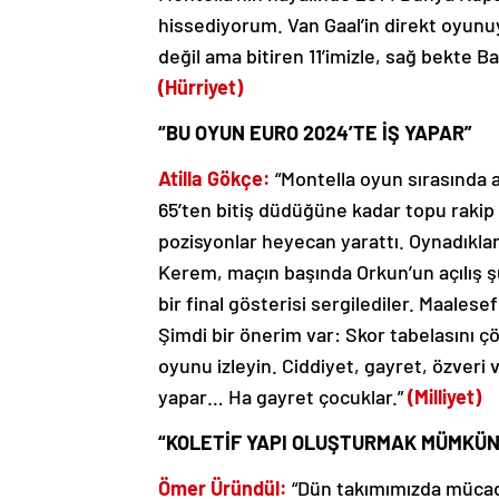
hissediyorum. Van Gaal’in direkt oyunuy
değil ama bitiren 11’imizle, sağ bekte 
(Hürriyet)
“BU OYUN EURO 2024’TE İŞ YAPAR”
Atilla Gökçe:
“Montella oyun sırasında 
65’ten bitiş düdüğüne kadar topu rakip 
pozisyonlar heyecan yarattı. Oynadıkla
Kerem, maçın başında Orkun’un açılış ş
bir final gösterisi sergilediler. Maalese
Şimdi bir önerim var: Skor tabelasını
oyunu izleyin. Ciddiyet, gayret, özveri
yapar… Ha gayret çocuklar.”
(Milliyet)
“KOLETİF YAPI OLUŞTURMAK MÜMKÜN
Ömer Üründül:
“Dün takımımızda müca