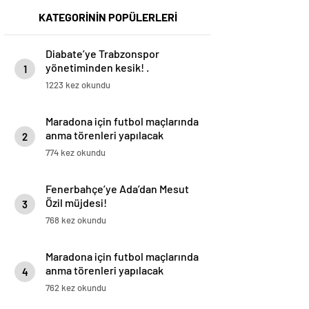
KATEGORİNİN POPÜLERLERİ
Diabate’ye Trabzonspor
yönetiminden kesik! .
1
1223 kez okundu
Maradona için futbol maçlarında
anma törenleri yapılacak
2
774 kez okundu
Fenerbahçe’ye Ada’dan Mesut
Özil müjdesi!
3
768 kez okundu
Maradona için futbol maçlarında
anma törenleri yapılacak
4
762 kez okundu