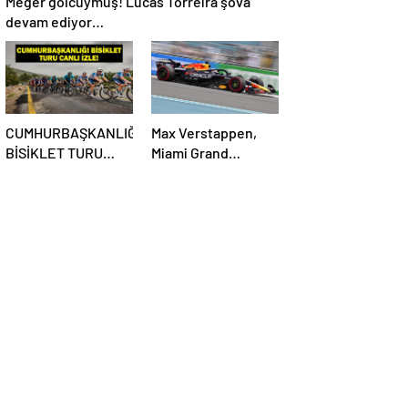
Meğer golcüymüş! Lucas Torreira şova
devam ediyor…
CUMHURBAŞKANLIĞI
Max Verstappen,
BİSİKLET TURU
Miami Grand
CANLI İZLE:
Prix’sine ilk sıradan
Cumhurbaşkanlığı
başlayacak
Bisiklet Yarışı Hangi
Kanalda? İşte İzmir
Bisiklet Yarışı
Bilgileri…