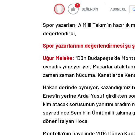
0
BEĞENDİM
ABONE OL
Spor yazarları, A Milli Takım’ın hazırlı
değerlendirdi.
Spor yazarlarının değerlendirmesi şu ş
Uğur Meleke:
“Dün Budapeşte’de Montell
oynadık yine yer yer. Macarlar atak ta
zaman zaman hücuma. Kanatlarda Kena
Hakan derinde oynuyor, kazandığımız topl
Enes’in yerine Arda-Yusuf girdikten so
kim atacak sorusunun yanıtını aradım ma
seyredince Semih’in Ümit milli takıma 
döner İtalyan Hoca.
Montella’nın hayalinde 2014 Dünya Kupa