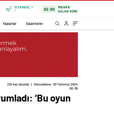
İMSAK'A
İSTANBUL
02:00
KALAN SÜRE
°
Yazarlar
Gazeteler
216 kez okundu
|
Güncelleme: 30 Temmuz 2024
00:36
rumladı: ‘Bu oyun