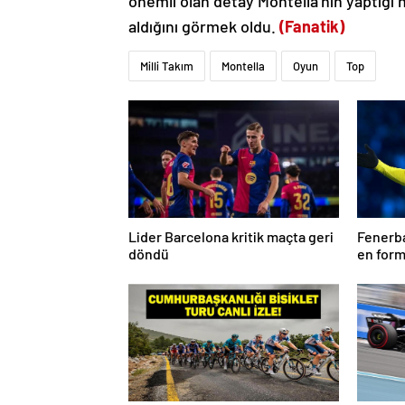
önemli olan detay Montella’nın yaptığı
aldığını görmek oldu.
(Fanatik)
Milli Takım
Montella
Oyun
Top
Lider Barcelona kritik maçta geri
Fenerba
döndü
en form
Talisca