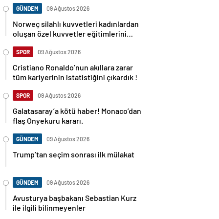
GÜNDEM
09 Ağustos 2026
Norweç silahlı kuvvetleri kadınlardan
oluşan özel kuvvetler eğitimlerini
başlattı.
SPOR
09 Ağustos 2026
Cristiano Ronaldo’nun akıllara zarar
tüm kariyerinin istatistiğini çıkardık !
SPOR
09 Ağustos 2026
Galatasaray’a kötü haber! Monaco’dan
flaş Onyekuru kararı.
GÜNDEM
09 Ağustos 2026
Trump’tan seçim sonrası ilk mülakat
GÜNDEM
09 Ağustos 2026
Avusturya başbakanı Sebastian Kurz
ile ilgili bilinmeyenler