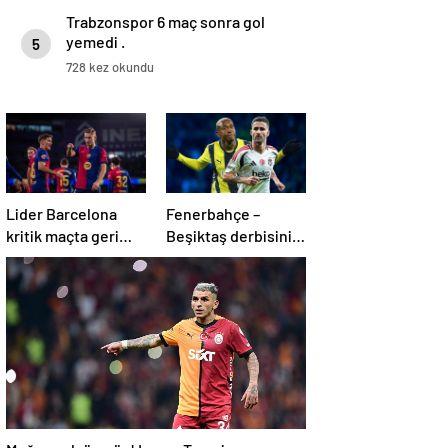
Trabzonspor 6 maç sonra gol
yemedi .
5
728 kez okundu
Lider Barcelona
Fenerbahçe –
kritik maçta geri
Beşiktaş derbisinin
döndü
en formda ayakları:
Anderson Talisca
ve Rafa Silva