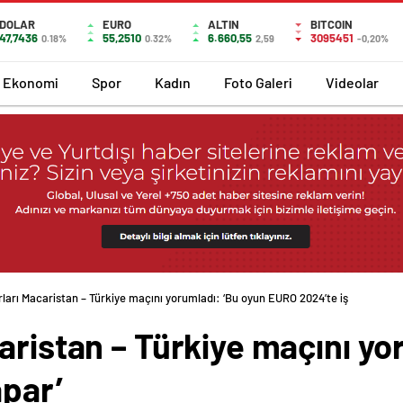
DOLAR
EURO
ALTIN
BITCOIN
47,7436
55,2510
6.660,55
3095451
0.18%
0.32%
2,59
-0,20%
Ekonomi
Spor
Kadın
Foto Galeri
Videolar
ları Macaristan – Türkiye maçını yorumladı: ‘Bu oyun EURO 2024’te iş
aristan – Türkiye maçını yo
apar’