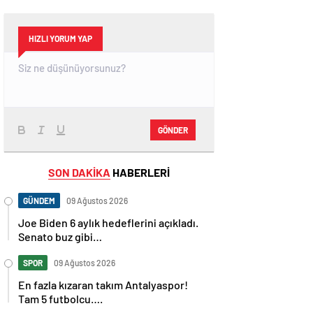
HIZLI YORUM YAP
GÖNDER
SON DAKİKA
HABERLERİ
GÜNDEM
09 Ağustos 2026
Joe Biden 6 aylık hedeflerini açıkladı.
Senato buz gibi…
SPOR
09 Ağustos 2026
En fazla kızaran takım Antalyaspor!
Tam 5 futbolcu….