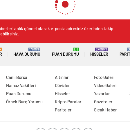
berleri anlık güncel olarak e-posta adresiniz üzerinden takip
ebilirsiniz.
K
TAHMİNİ
LİG
EKONOMİ
E
R
HAVA DURUMU
PUAN DURUMU
HISSELER
PARI
Canlı Borsa
Altınlar
Foto Galeri
Namaz Vakitleri
Dövizler
Video Galeri
Puan Durumu
Hisseler
Yazarlar
Örnek Burç Yorumu
Kripto Paralar
Gazeteler
Pariteler
Sıcak Haber