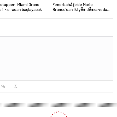
rstappen, Miami Grand
FenerbahÃ§e’de Mario
ne ilk sıradan başlayacak
Branco’dan iki yÄ±ldÄ±za veda
mesajÄ±: “Gelecek sezon
yoksunuz”