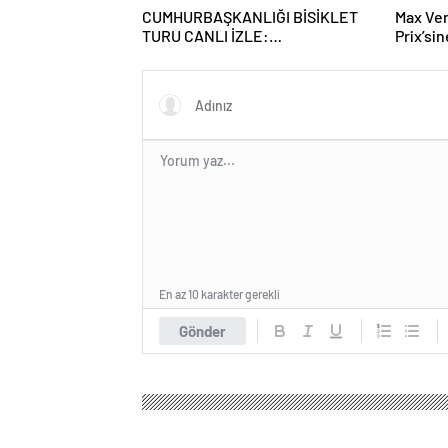
CUMHURBAŞKANLIĞI BİSİKLET
Max Ve
TURU CANLI İZLE:
Prix’si
Cumhurbaşkanlığı Bisiklet Yarışı
Hangi Kanalda? İşte İzmir Bisiklet
Yarışı Bilgileri…
En az 10 karakter gerekli
Gönder