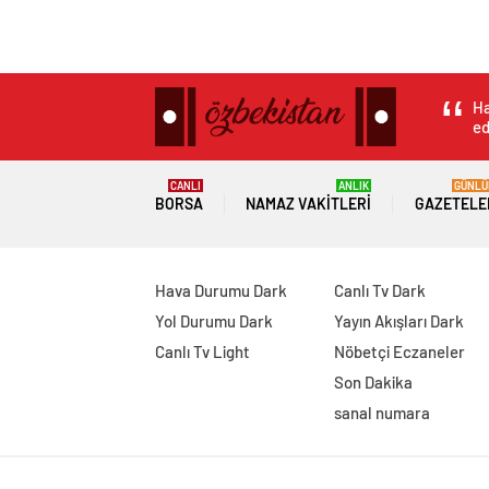
Ha
ed
CANLI
ANLIK
GÜNLÜ
BORSA
NAMAZ VAKITLERI
GAZETELE
Hava Durumu Dark
Canlı Tv Dark
Yol Durumu Dark
Yayın Akışları Dark
Canlı Tv Light
Nöbetçi Eczaneler
Son Dakika
sanal numara