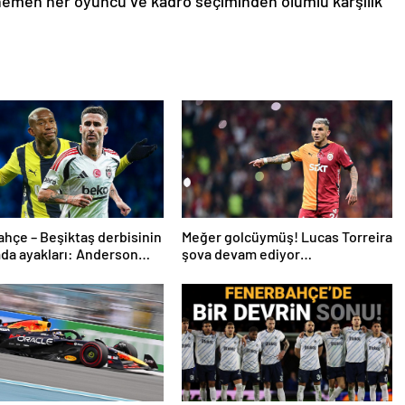
 hemen her oyuncu ve kadro seçiminden olumlu karşılık
hçe – Beşiktaş derbisinin
Meğer golcüymüş! Lucas Torreira
da ayakları: Anderson
şova devam ediyor…
 ve Rafa Silva