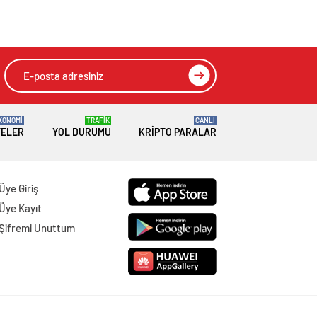
KONOMİ
TRAFİK
CANLI
TELER
YOL DURUMU
KRIPTO PARALAR
Üye Giriş
Üye Kayıt
Şifremi Unuttum