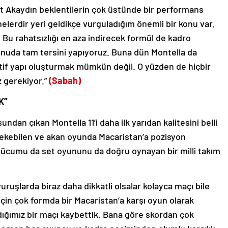
t Akaydın beklentilerin çok üstünde bir performans
nelerdir yeri geldikçe vurguladığım önemli bir konu var.
Bu rahatsızlığı en aza indirecek formül de kadro
 konuda tam tersini yapıyoruz. Buna dün Montella da
ktif yapı oluşturmak mümkün değil. O yüzden de hiçbir
z gerekiyor.”
(Sabah)
K”
undan çıkan Montella 11’i daha ilk yarıdan kalitesini belli
çekebilen ve akan oyunda Macaristan’a pozisyon
ücumu da set oyununu da doğru oynayan bir milli takım
ruşlarda biraz daha dikkatli olsalar kolayca maçı bile
ı için çok formda bir Macaristan’a karşı oyun olarak
ğımız bir maçı kaybettik. Bana göre skordan çok