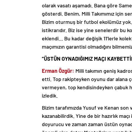
olarak vasatı aşamadı. Bana göre Same
gösterdi. Benim, Milli Takımımız için se
Bizim oturmuş bir futbol ekolümüz yok. 
istikrarıdır. Biz ise yine senelerdir bu
eklendi… Bu kadar değişik 11’lerle kole
maçımızın garantisi olmadığını bilmemi
“ÜSTÜN OYNADIĞIMIZ MAÇI KAYBETTİ
Erman Özgür:
Milli takımın geniş kadros
etti. Top rakipteyken oyunu dar alana 
vermeyen, top kendisindeyken çabuk h
izledik.
Bizim tarafımızda Yusuf ve Kenan son vu
kazanabilirdik. Yine de bir hazırlık maç
doyurucu ve zaman zaman üstün oynadı