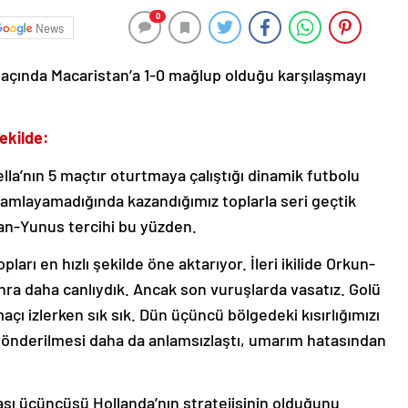
0
News
k maçında Macaristan’a 1-0 mağlup olduğu karşılaşmayı
ekilde:
a’nın 5 maçtır oturtmaya çalıştığı dinamik futbolu
mamlayamadığında kazandığımız toplarla seri geçtik
n-Yunus tercihi bu yüzden.
arı en hızlı şekilde öne aktarıyor. İleri ikilide Orkun-
nra daha canlıydık. Ancak son vuruşlarda vasatız. Golü
çı izlerken sık sık. Dün üçüncü bölgedeki kısırlığımızı
gönderilmesi daha da anlamsızlaştı, umarım hatasından
sı üçüncüsü Hollanda’nın stratejisinin olduğunu