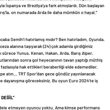
la İspanya ve Brezilya’ya fark atmışlardı. Dün başlayan
Barış’la, on numarada Arda ile daha mümkün o hayal.”
acaba Semih’i hatırlamış mıdır? Ben hatırladım. Oyunda,
ceza alanına taşıyarak (24) çok adamla girdiğimiz
rı sürece Yunus, Kenan, Hakan, Arda, Barış Alper,
utlarından sonra gol heyecanının tavan yaptığı müthiş
f fazlasıyla hak ettikleri beraberliği elde edemediler.
 çöpe atın… TRT Spor’dan gece gündüz yayınlanacak
 ve dayanışma göreceksiniz. Bu oyun Euro 2024’te iş
 DEĞİL”
dele etmeyen oyuncu yoktu. Ama kimse performans