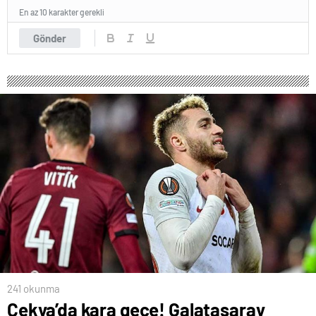
En az 10 karakter gerekli
Gönder
241 okunma
Çekya’da kara gece! Galatasaray