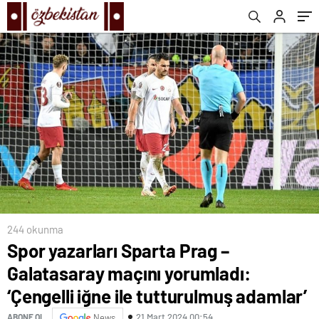
tutturulmuş adamlar’
244 okunma
Spor yazarları Sparta Prag –
Galatasaray maçını yorumladı:
‘Çengelli iğne ile tutturulmuş adamlar’
21 Mart 2024 00:54
ABONE OL
News