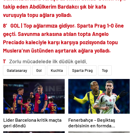
takip eden Abdülkerim Bardakcı şık bir kafa
vuruşuyla topu ağlara yolladı.
8′ GOL | Top ağlarımıza gidiyor. Sparta Prag 1-0 öne
geçti. Savunma arkasına atılan topta Angelo
Preciado kaleciyle karşı karşıya pozisyonda topu
Muslera’nın üstünden aşırtarak ağlara yolladı.
1′
Zorlu mücadelede ilk düdük geldi.
Galatasaray
Gol
Kuchta
Sparta Prag
Top
Lider Barcelona kritik maçta
Fenerbahçe – Beşiktaş
geri döndü
derbisinin en formda
ayakları: Anderson Talisca ve