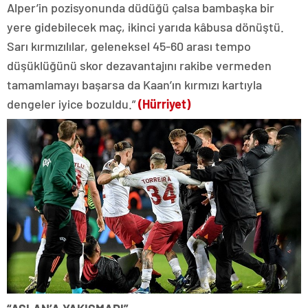
Alper’in pozisyonunda düdüğü çalsa bambaşka bir
yere gidebilecek maç, ikinci yarıda kâbusa dönüştü.
Sarı kırmızılılar, geleneksel 45-60 arası tempo
düşüklüğünü skor dezavantajını rakibe vermeden
tamamlamayı başarsa da Kaan’ın kırmızı kartıyla
dengeler iyice bozuldu.”
(Hürriyet)