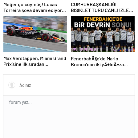
Meğer golcüymüş! Lucas
CUMHURBAŞKANLIĞI
Torreira şova devam ediyor…
BİSİKLET TURU CANLI İZLE:
Cumhurbaşkanlığı Bisiklet
Yarışı Hangi Kanalda? İşte
İzmir Bisiklet Yarışı Bilgileri…
Max Verstappen, Miami Grand
FenerbahÃ§e’de Mario
Prix’sine ilk sıradan
Branco’dan iki yÄ±ldÄ±za
başlayacak
veda mesajÄ±: “Gelecek
sezon yoksunuz”