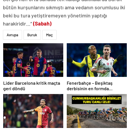
bütün kurşunlarını sıkmıştı ama vedanın sorumlusu iki
beki bu tura yetiştiremeyen yönetimin yaptığı
harakiridir…”
(Sabah)
Avrupa
Buruk
Maç
Lider Barcelona kritik maçta
Fenerbahçe – Beşiktaş
geri döndü
derbisinin en formda
ayakları: Anderson Talisca ve
Rafa Silva