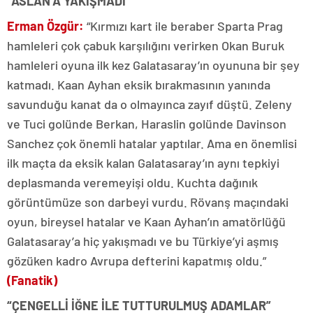
“ASLAN’A YAKIŞMADI”
Erman Özgür:
“Kırmızı kart ile beraber Sparta Prag
hamleleri çok çabuk karşılığını verirken Okan Buruk
hamleleri oyuna ilk kez Galatasaray’ın oyununa bir şey
katmadı. Kaan Ayhan eksik bırakmasının yanında
savunduğu kanat da o olmayınca zayıf düştü. Zeleny
ve Tuci golünde Berkan, Haraslin golünde Davinson
Sanchez çok önemli hatalar yaptılar. Ama en önemlisi
ilk maçta da eksik kalan Galatasaray’ın aynı tepkiyi
deplasmanda veremeyişi oldu. Kuchta dağınık
görüntümüze son darbeyi vurdu. Rövanş maçındaki
oyun, bireysel hatalar ve Kaan Ayhan’ın amatörlüğü
Galatasaray’a hiç yakışmadı ve bu Türkiye’yi aşmış
gözüken kadro Avrupa defterini kapatmış oldu.”
(Fanatik)
“ÇENGELLİ İĞNE İLE TUTTURULMUŞ ADAMLAR”