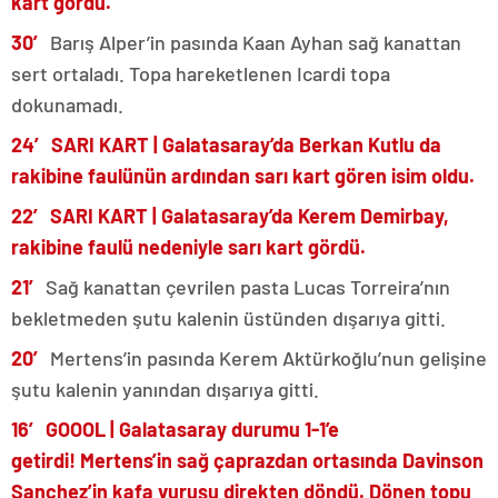
kart gördü.
30′
Barış Alper’in pasında Kaan Ayhan sağ kanattan
sert ortaladı. Topa hareketlenen Icardi topa
dokunamadı.
24′ SARI KART | Galatasaray’da Berkan Kutlu da
rakibine faulünün ardından sarı kart gören isim oldu.
22′ SARI KART | Galatasaray’da Kerem Demirbay,
rakibine faulü nedeniyle sarı kart gördü.
21′
Sağ kanattan çevrilen pasta Lucas Torreira’nın
bekletmeden şutu kalenin üstünden dışarıya gitti.
20′
Mertens’in pasında Kerem Aktürkoğlu’nun gelişine
şutu kalenin yanından dışarıya gitti.
16′ GOOOL | Galatasaray durumu 1-1’e
getirdi! Mertens’in sağ çaprazdan ortasında Davinson
Sanchez’in kafa vuruşu direkten döndü. Dönen topu