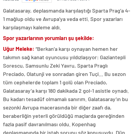
Galatasaray, deplasmanda karşılaştığı Sparta Prag’a 4-
1 mağlup oldu ve Avrupa’ya veda etti. Spor yazarları
karşılaşmayı kaleme aldı.
Spor yazarlarının yorumları şu şekilde:
Uğur Meleke:
“Berkan’a karşı oynayan hemen her
takımın sağ kanat oyuncusu yıldızlaşıyor: Gaziantepli
Sorescu, Samsunlu Zeki Yavru, Sparta Praglı
Preciado, Olatunji ve sonradan giren Tuçi… Bu sezon
tüm cephelerde toplam 1 golü olan Preciado,
Galatasaray’a karşı 180 dakikada 2 gol-1 asistle oynadı.
Bu kadarı tesadüf olmamalı sanırım. Galatasaray’ın bu
sezonki Avrupa macerasında bir diğer zaafı da,
beraberliğin yeterli görüldüğü maçlarda gereğinden
fazla pasif davranılması oldu. Kopenhag
deplasmanında bir iştah sorunu söz konusuydu. Dün