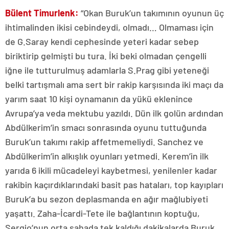
Bülent Timurlenk:
“Okan Buruk’un takımının oyunun üç
ihtimalinden ikisi cebindeydi, olmadı… Olmaması için
de G.Saray kendi cephesinde yeteri kadar sebep
biriktirip gelmişti bu tura. İki beki olmadan çengelli
iğne ile tutturulmuş adamlarla S.Prag gibi yeteneği
belki tartışmalı ama sert bir rakip karşısında iki maçı da
yarım saat 10 kişi oynamanın da yükü eklenince
Avrupa’ya veda mektubu yazıldı. Dün ilk golün ardından
Abdülkerim’in smacı sonrasında oyunu tuttuğunda
Buruk’un takımı rakip affetmemeliydi. Sanchez ve
Abdülkerim’in alkışlık oyunları yetmedi. Kerem’in ilk
yarıda 6 ikili mücadeleyi kaybetmesi, yenilenler kadar
rakibin kaçırdıklarındaki basit pas hataları, top kayıpları
Buruk’a bu sezon deplasmanda en ağır mağlubiyeti
yaşattı. Zaha-İcardi-Tete ile bağlantının koptuğu,
Sergio’nun orta sahada tek kaldığı dakikalarda Buruk