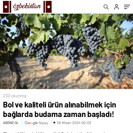
bariyer…
230 okunma
Bol ve kaliteli ürün alınabilmek için
bağlarda budama zaman başladı!
28 Nisan 2024 00:03
ABONE OL
News