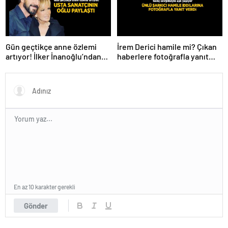
Gün geçtikçe anne özlemi
İrem Derici hamile mi? Çıkan
artıyor! İlker İnanoğlu’ndan
haberlere fotoğrafla yanıt
duygu yüklü paylaşım
verdi
En az 10 karakter gerekli
Gönder