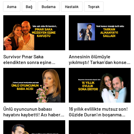
Asma
Bağ
Budama
Hastalık
Toprak
Survivor Pınar Saka
Annesinin ölümüyle
elendikten sonra eşine
yıkılmıştı! Tarkan’dan konser
kavuştu! Aşk dolu fotoğrafını
paylaşımı
Instagram’dan paylaştı
Ünlü oyuncunun babası
16 yıllık evlilikte mutsuz son!
hayatını kaybetti! Acı haberi
Güzide Duran’ın boşanma
sosyal medyadan duyurdu
davasında sürpriz isim tanık
oldu