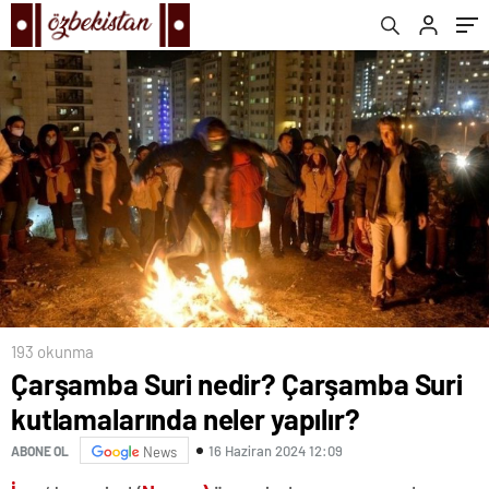
yöntemler…
193 okunma
Çarşamba Suri nedir? Çarşamba Suri
kutlamalarında neler yapılır?
16 Haziran 2024 12:09
ABONE OL
News