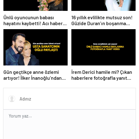
Ünlü oyuncunun babası
16 yıllık evlilikte mutsuz son!
hayatını kaybetti! Acı haberi
Güzide Duran’ın boşanma
sosyal medyadan duyurdu
davasında sürpriz isim tanık
oldu
Gün geçtikçe anne özlemi
İrem Derici hamile mi? Çıkan
artıyor! İlker İnanoğlu’ndan
haberlere fotoğrafla yanıt
duygu yüklü paylaşım
verdi