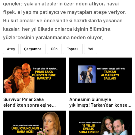
gençler; yakılan ateşlerin üzerinden atlıyor, havai
fişek, el yapımı patlayıcı ve maytapları ateşe veriyor.
Bu kutlamalar ve öncesindeki hazırlıklarda yaşanan
kazalar, her yıl ülkede onlarca kişinin ölümüne,
yüzlercesinin yaralanmasına neden oluyor.
Ateş
Çarşamba
Gün
Toprak
Yel
Survivor Pınar Saka
Annesinin ölümüyle
elendikten sonra eşine
yıkılmıştı! Tarkan’dan konser
kavuştu! Aşk dolu fotoğrafını
paylaşımı
Instagram’dan paylaştı