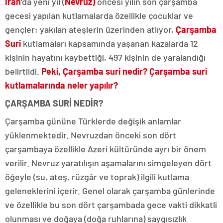
İran
‘da yeni yıl (
Nevruz)
öncesi yılın son çarşamba
gecesi yapılan kutlamalarda özellikle çocuklar ve
gençler; yakılan ateşlerin üzerinden atlıyor,
Çarşamba
Suri
kutlamaları kapsamında yaşanan kazalarda 12
kişinin hayatını kaybettiği, 497 kişinin de yaralandığı
belirtildi.
Peki, Çarşamba suri nedir? Çarşamba suri
kutlamalarında neler yapılır?
ÇARŞAMBA SURİ NEDİR?
Çarşamba gününe Türklerde değişik anlamlar
yüklenmektedir. Nevruzdan önceki son dört
çarşambaya özellikle Azeri kültüründe ayrı bir önem
verilir. Nevruz yaratılışın aşamalarını simgeleyen dört
öğeyle (su, ateş, rüzgâr ve toprak) ilgili kutlama
geleneklerini içerir. Genel olarak çarşamba günlerinde
ve özellikle bu son dört çarşambada gece vakti dikkatli
olunması ve doğaya (doğa ruhlarına) saygısızlık