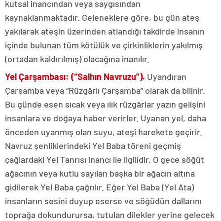
kutsal inancından veya saygısından
kaynaklanmaktadır. Geleneklere göre, bu gün ateş
yakılarak ateşin üzerinden atlandığı takdirde insanın
içinde bulunan tüm kötülük ve çirkinliklerin yakılmış
(ortadan kaldırılmış) olacağına inanılır.
Yel Çarşambası: (“Salhın Navruzu”).
Uyandıran
Çarşamba veya “Rüzgârlı Çarşamba” olarak da bilinir.
Bu günde esen sıcak veya ılık rüzgârlar yazın gelişini
insanlara ve doğaya haber verirler. Uyanan yel, daha
önceden uyanmış olan suyu, ateşi harekete geçirir.
Navruz şenliklerindeki Yel Baba töreni geçmiş
çağlardaki Yel Tanrısı inancı ile ilgilidir. O gece söğüt
ağacının veya kutlu sayılan başka bir ağacın altına
gidilerek Yel Baba çağrılır. Eğer Yel Baba (Yel Ata)
insanların sesini duyup eserse ve söğüdün dallarını
toprağa dokundurursa, tutulan dilekler yerine gelecek