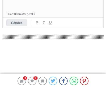
En az 10 karakter gerekli
Gönder
0
0
0
0