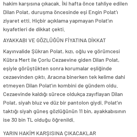
hakim karşısına çıkacak. İki hafta önce tahliye edilen
Dilan Polat, duruşma öncesinde eşi Engin Polat’ı
ziyaret etti. Hiçbir açıklama yapmayan Polat’ın
kıyafetleri de dikkat çekti.
AYAKKABI VE GÖZLÜĞÜN FİYATINA DİKKAT
Kayınvalide Şükran Polat, kızı, oğlu ve görümcesi
Kübra Mert ile Çorlu Cezaevine giden Dilan Polat,
eşiyle görüştükten sonra korumalar eşliğinde
cezaevinden çıktı. Aracına binerken tek kelime dahi
etmeyen Dilan Polat’ın kombini de gündem oldu.
Cezaevinde kaldığı sürece oldukça zayıflayan Dilan
Polat, siyah bluz ve düz bir pantolon giydi. Polat’ın
taktığı siyah güneş gözlüğünün 11 bin, ayakkabısının
ise 30 bin TL olduğu öğrenildi.
YARIN HAKİM KARŞISINA ÇIKACAKLAR