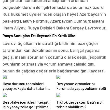
çatışmaları sonlandıran anlaşmanın ardından
bölgedeki durum ile ilgili temaslarda bulunmak üzere
Rus hükümet üyelerinden oluşan heyet Azerbaycan’ın
başkenti Bakü’ye gitmiş, Azerbaycan Cumhurbaşkanı
İlham Aliyev, Rusya Dışişleri Bakanı Sergey Lavrov’dur.
Rusya Sonuçları Etkileyecek En Kritik Ülke
Lavrov, üç ülkenin imza attığı bildirinin, bazı güçler
tarafından kan dökülmesinin sonu, barışçıl yaşama
geçiş, insani sorunların çözümü olarak değil, jeopolitik
oyunların prizmasıyla yorumlanmaya çalışıldığını,
bunun da çağdaş değerlerle bağdaşmadığını kaydetti.
Hava durumu tahminleri
Dev yosun ormanlarını
yapay zekayla daha tutarlı
korumada yapay zekanın rolü
olacak
Deepfake içeriklerin tespiti
TikTok gerçekten Batı’ya bir
için yapay zeka geliştirilmeli
tehdit olabilir mi?