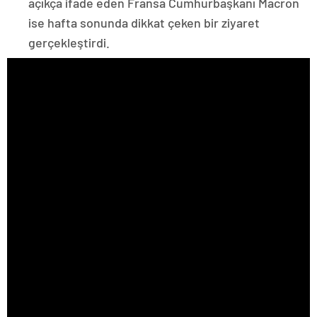
açıkça ifade eden Fransa Cumhurbaşkanı Macron
ise hafta sonunda dikkat çeken bir ziyaret
gerçekleştirdi.