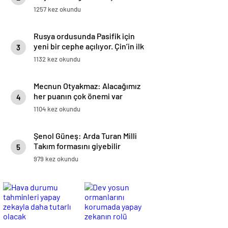
1257 kez okundu
Rusya ordusunda Pasifik için
yeni bir cephe açılıyor. Çin’in ilk
3
tepkisi!
1132 kez okundu
Mecnun Otyakmaz: Alacağımız
her puanın çok önemi var
4
1104 kez okundu
Şenol Güneş: Arda Turan Milli
Takım formasını giyebilir
5
979 kez okundu