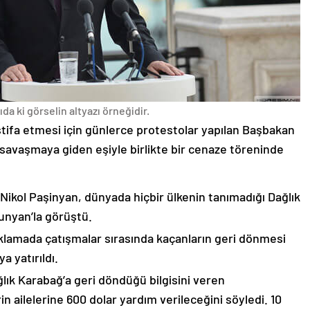
da ki görselin altyazı örneğidir.
stifa etmesi için günlerce protestolar yapılan Başbakan
avaşmaya giden eşiyle birlikte bir cenaze töreninde
 Nikol Paşinyan, dünyada hiçbir ülkenin tanımadığı Dağlık
unyan’la görüştü.
çıklamada çatışmalar sırasında kaçanların geri dönmesi
 yatırıldı.
lık Karabağ’a geri döndüğü bilgisini veren
n ailelerine 600 dolar yardım verileceğini söyledi. 10