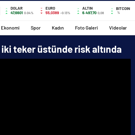
DOLAR
EURO
ALTIN
BITCOIN
47,6601
55,0389
6.497,70
%
0.04%
-0.13%
0,08
Ekonomi
Spor
Kadın
Foto Galeri
Videolar
iki teker üstünde risk altında