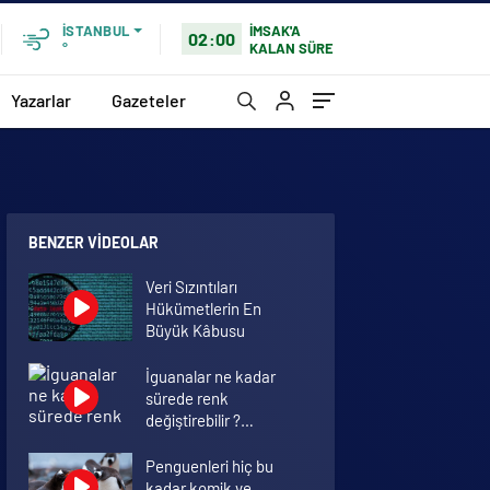
İMSAK'A
İSTANBUL
02:00
KALAN SÜRE
°
Yazarlar
Gazeteler
BENZER VIDEOLAR
Veri Sızıntıları
Hükümetlerin En
Büyük Kâbusu
İguanalar ne kadar
sürede renk
değiştirebilir ?
Detaylar burada…
Penguenleri hiç bu
kadar komik ve