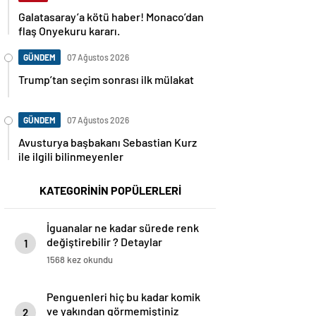
Galatasaray’a kötü haber! Monaco’dan
flaş Onyekuru kararı.
GÜNDEM
07 Ağustos 2026
Trump’tan seçim sonrası ilk mülakat
GÜNDEM
07 Ağustos 2026
Avusturya başbakanı Sebastian Kurz
ile ilgili bilinmeyenler
KATEGORİNİN POPÜLERLERİ
İguanalar ne kadar sürede renk
değiştirebilir ? Detaylar
1
burada…
1568 kez okundu
Penguenleri hiç bu kadar komik
ve yakından görmemiştiniz
2