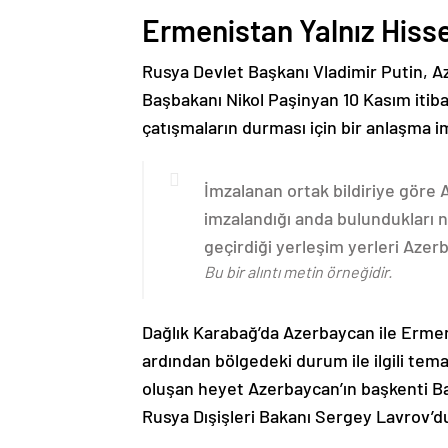
Ermenistan Yalnız Hiss
Rusya Devlet Başkanı Vladimir Putin, 
Başbakanı Nikol Paşinyan 10 Kasım itib
çatışmaların durması için bir anlaşma i
İmzalanan ortak bildiriye göre
imzalandığı anda bulundukları n
geçirdiği yerleşim yerleri Aze
Bu bir alıntı metin örneğidir.
Dağlık Karabağ’da Azerbaycan ile Erme
ardından bölgedeki durum ile ilgili t
oluşan heyet Azerbaycan’ın başkenti B
Rusya Dışişleri Bakanı Sergey Lavrov’d