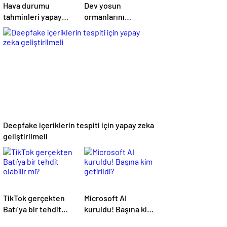
Hava durumu
Dev yosun
tahminleri yapay
ormanlarını
zekayla daha tutarlı
korumada yapay
olacak
zekanın rolü
Deepfake içeriklerin tespiti için yapay zeka
geliştirilmeli
TikTok gerçekten
Microsoft AI
Batı’ya bir tehdit
kuruldu! Başına kim
olabilir mi?
getirildi?