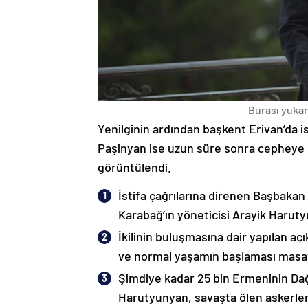
Burası yukarı
Yenilginin ardından başkent Erivan’da i
Paşinyan ise uzun süre sonra cepheye s
görüntülendi.
İstifa çağrılarına direnen Başbakan
Karabağ’ın yöneticisi Arayik Haruty
İkilinin buluşmasına dair yapılan a
ve normal yaşamın başlaması masaya
Şimdiye kadar 25 bin Ermeninin Dağ
Harutyunyan, savaşta ölen askerleri