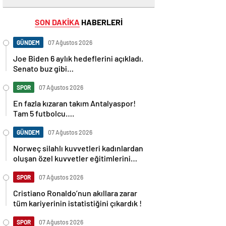
SON DAKİKA
HABERLERİ
GÜNDEM
07 Ağustos 2026
Joe Biden 6 aylık hedeflerini açıkladı.
Senato buz gibi…
SPOR
07 Ağustos 2026
En fazla kızaran takım Antalyaspor!
Tam 5 futbolcu….
GÜNDEM
07 Ağustos 2026
Norweç silahlı kuvvetleri kadınlardan
oluşan özel kuvvetler eğitimlerini
başlattı.
SPOR
07 Ağustos 2026
Cristiano Ronaldo’nun akıllara zarar
tüm kariyerinin istatistiğini çıkardık !
SPOR
07 Ağustos 2026