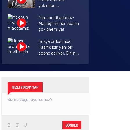
yakından
görmemiştiniz
Mecnun Otyakmaz:
Alacağımız her puanın
çok önemi var
Rusya ordusunda
Pasifik için yeni bir
cephe açılıyor. Çin’in
ilk tepkisi!
Şenol Güneş: Arda
Turan Milli Takım
formasını giyebilir
HIZLI YORUM YAP
GÖNDER